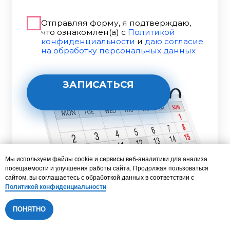
Мы используем файлы cookie и сервисы веб-аналитики для анализа
посещаемости и улучшения работы сайта. Продолжая пользоваться
сайтом, вы соглашаетесь с обработкой данных в соответствии с
Политикой конфиденциальности
ПОНЯТНО